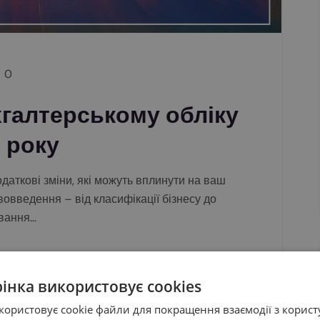
0
хгалтерському обліку
5 року
одаткові зміни, які можуть вплинути на ваш
вовведення – від класифікації бізнесу до
ування…
рінка використовує cookies
користовує cookie файли для покращення взаємодії з корист