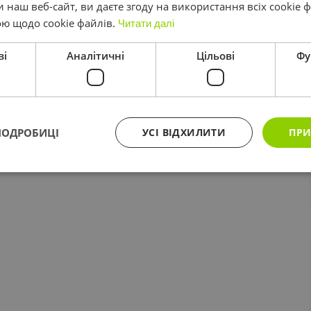
наш веб-сайт, ви даєте згоду на використання всіх cookie ф
ю щодо cookie файлів.
Читати далі
ві
Аналітичні
Цільові
Фу
ПОДРОБИЦІ
УСІ ВІДХИЛИТИ
ПРИ
Обов'язкові
Аналітичні
Цільові
Функціональні
файли дозволяють виконувати основні функції веб-сайту, такі як вхід в систему і у
не може використовуватися належним чином без обов'язкових cookie файлів.
Постачальник
/
Термін
Домен - Доменне
Опис
дії
ім'я
5
Google reCAPTCHA встановлює необхідний 
Google LLC
www.google.com
місяців
(_GRECAPTCHA) під час запуску з метою анал