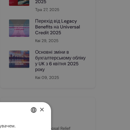
2025
Тра 27, 2025
Перехід від Legacy
Benefits на Universal
Credit 2025
Кві 29, 2025
Основні зміни в
бухгалтерському обліку
у UK з 6 квітня 2025
року
Кві 09, 2025
×
Category
увачем.
UKRAINIAN
Business Asset Disposal Relief