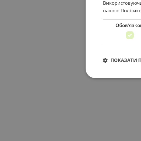
Використовуючи 
нашою Політико
Обов'язко
ПОКАЗАТИ 
Обов'язкові cookie 
записом. Веб-сайт 
Назва
_GRECAPTCHA