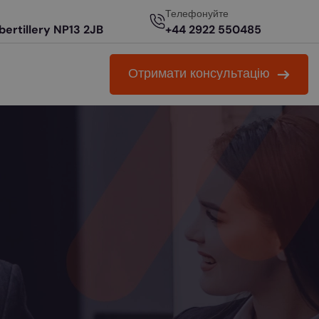
Телефонуйте
Abertillery NP13 2JB
+44 2922 550485
О
т
р
и
м
а
т
и
к
о
н
с
у
л
ь
т
а
ц
і
ю