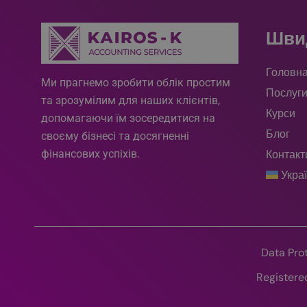
__Secure-ROLLOU
Швид
VISITOR_PRIVACY_
Головн
Ми прагнемо
зр
обити облік простим
Послуг
та зрозумілим для наших клієнтів,
Курси
допомагаючи їм зосередитися на
Блог
своєму бізнесі та досягненні
_gcl_au
фінансових успіхів.
Контакт
Укра
_fbp
YSC
Data Pro
VISITOR_INFO1_LIV
Registere