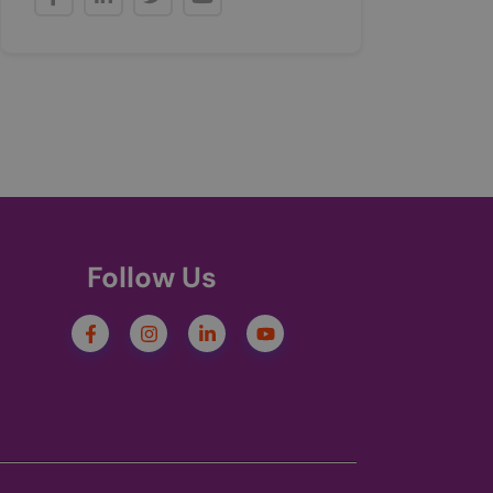
he PHP language.
aintain user session
number, how it is
xample is
ween pages.
ookie is set only for
ookie to support
 users who are not
 Cookie-Script.com
на використання
okie-Script.com
Follow Us
state.
k і надає
ач використовує
tics - which is a
ий користувач міг
ics service. This