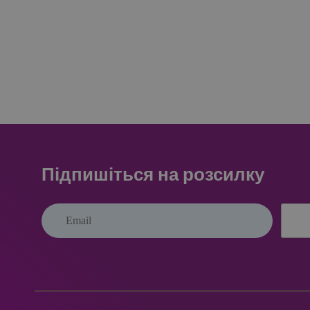
PHPSESSID
wp-
wpml_current_lang
CookieScriptConse
Підпишіться на розсилку
Назва
Назва
_ga_Q2HVEJX5T1
IDE
_ga