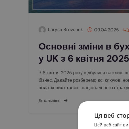
Larysa Brovchuk
09.04.2025
Основні зміни в бу
у UK з 6 квітня 202
З 6 квітня 2025 року відбулися важливі п
бізнес. Давайте розберемо всі ключові но
податкових ставок і національного страх
Детальніше
Ця веб-сто
Цей веб-сайт ви